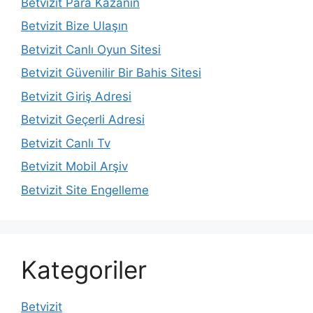
Betvizit Para Kazanın
Betvizit Bize Ulaşın
Betvizit Canlı Oyun Sitesi
Betvizit Güvenilir Bir Bahis Sitesi
Betvizit Giriş Adresi
Betvizit Geçerli Adresi
Betvizit Canlı Tv
Betvizit Mobil Arşiv
Betvizit Site Engelleme
Kategoriler
Betvizit