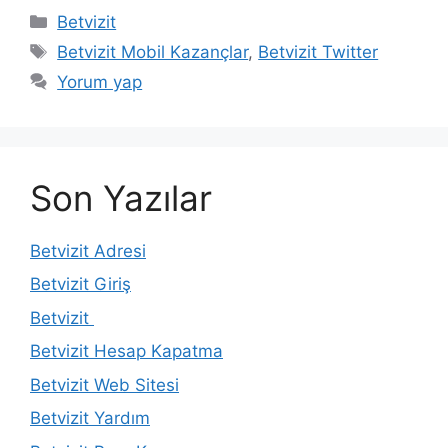
Kategoriler
Betvizit
Etiketler
Betvizit Mobil Kazançlar
,
Betvizit Twitter
Yorum yap
Son Yazılar
Betvizit Adresi
Betvizit Giriş
Betvizit
Betvizit Hesap Kapatma
Betvizit Web Sitesi
Betvizit Yardım