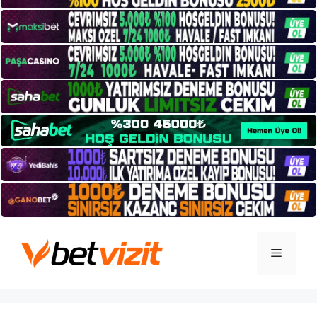
İçeriğe
atla
Menü