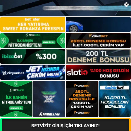
×
BETVİZİT GİRİŞ İÇİN TIKLAYINIZ!