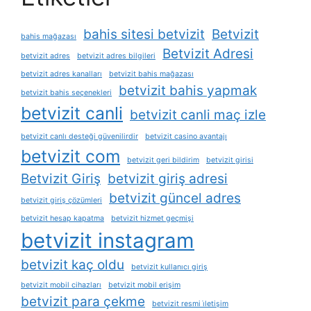
bahis sitesi betvizit
Betvizit
bahis mağazası
Betvizit Adresi
betvizit adres
betvizit adres bilgileri
betvizit adres kanalları
betvizit bahis mağazası
betvizit bahis yapmak
betvizit bahis seçenekleri
betvizit canli
betvizit canli maç izle
betvizit canlı desteği güvenilirdir
betvizit casino avantajı
betvizit com
betvizit geri bildirim
betvizit girisi
Betvizit Giriş
betvizit giriş adresi
betvizit güncel adres
betvizit giriş çözümleri
betvizit hesap kapatma
betvizit hizmet geçmişi
betvizit instagram
betvizit kaç oldu
betvizit kullanıcı giriş
betvizit mobil cihazları
betvizit mobil erişim
betvizit para çekme
betvizit resmi i̇letişim