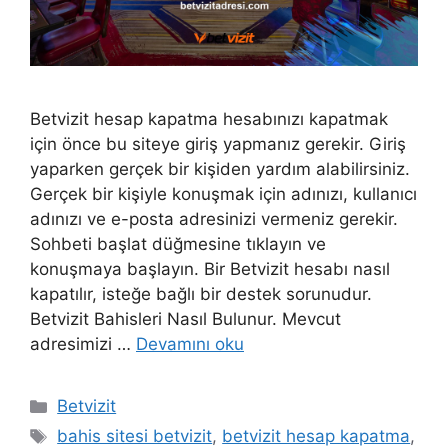
Betvizit hesap kapatma hesabınızı kapatmak
için önce bu siteye giriş yapmanız gerekir. Giriş
yaparken gerçek bir kişiden yardım alabilirsiniz.
Gerçek bir kişiyle konuşmak için adınızı, kullanıcı
adınızı ve e-posta adresinizi vermeniz gerekir.
Sohbeti başlat düğmesine tıklayın ve
konuşmaya başlayın. Bir Betvizit hesabı nasıl
kapatılır, isteğe bağlı bir destek sorunudur.
Betvizit Bahisleri Nasıl Bulunur. Mevcut
adresimizi …
Devamını oku
Kategoriler
Betvizit
Etiketler
bahis sitesi betvizit
,
betvizit hesap kapatma
,