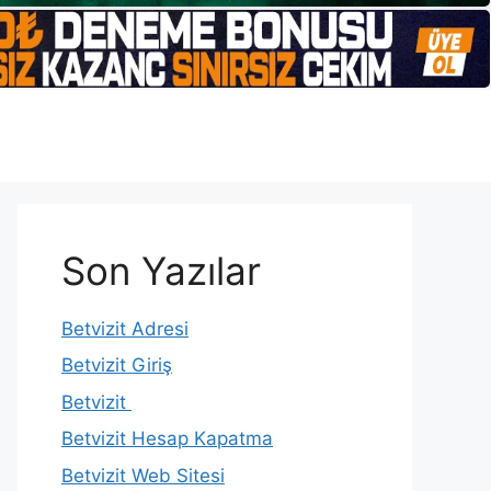
Son Yazılar
Betvizit Adresi
Betvizit Giriş
Betvizit
Betvizit Hesap Kapatma
Betvizit Web Sitesi