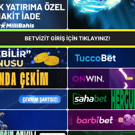
BETVİZİT GİRİŞ İÇİN TIKLAYINIZ!