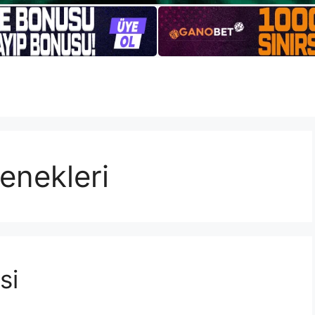
enekleri
si