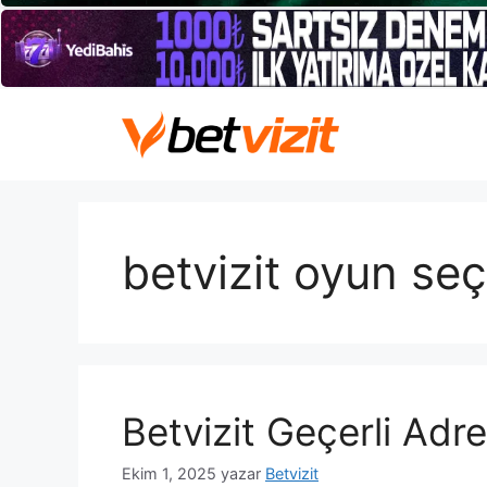
İçeriğe
atla
betvizit oyun seç
Betvizit Geçerli Adre
Ekim 1, 2025
yazar
Betvizit